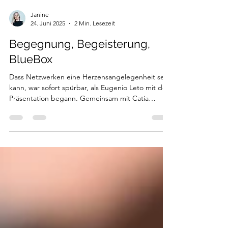
Janine
24. Juni 2025
2 Min. Lesezeit
Begegnung, Begeisterung,
BlueBox
Dass Netzwerken eine Herzensangelegenheit sein
kann, war sofort spürbar, als Eugenio Leto mit der
Präsentation begann. Gemeinsam mit Catia
Tauriello eröffnete er das Netzwerktreffen von
Santé & Entreprise in der BlueBox Bern mit einer
lebendigen, energiegeladenen Präsentation zum
Thema Networkmarketing.