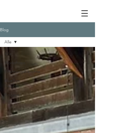
Blog
Alle
Alle
Workshops
Erfahrungsberichte
BlueBox
Insights
Ringana