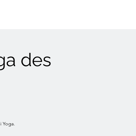
ga des
i Yoga.