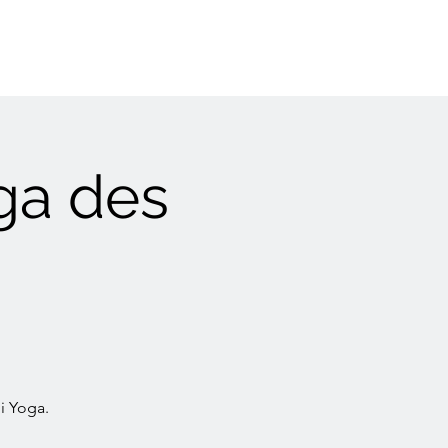
ga des
i Yoga.