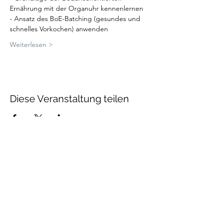
Ernährung mit der Organuhr kennenlernen
- Ansatz des BoE-Batching (gesundes und 
schnelles Vorkochen) anwenden
Weiterlesen >
Diese Veranstaltung teilen
Catia Tauriello
info@catia-tauriello.com
BlueBox Bern
Riedernstrasse 40A
3027 Bern