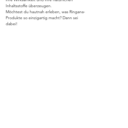
Inhaltsstoffe überzeugen.
Möchtest du hautnah erleben, was Ringana-
Produkte so einzigartig macht? Dann sei 
dabei!
Diese Veranstaltung teilen
Catia Tauriello
info@catia-tauriello.com
BlueBox Bern
Riedernstrasse 40A
3027 Bern