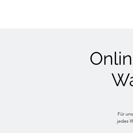
Onli
Wa
Für uns
jedes W