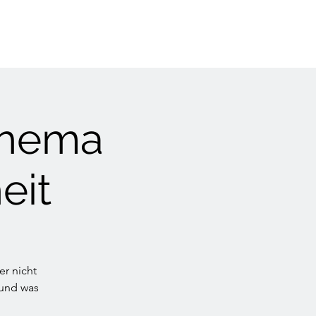
Thema
eit
er nicht
 und was