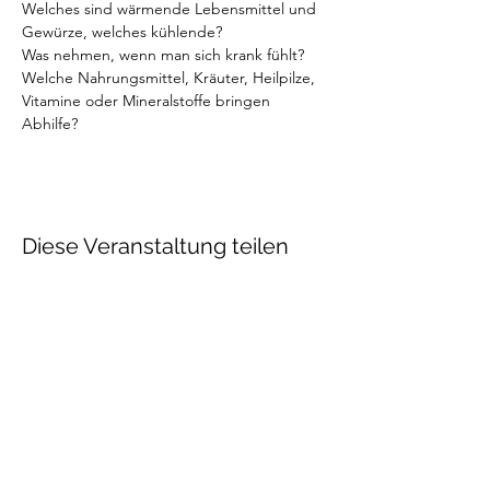
Welches sind wärmende Lebensmittel und 
Gewürze, welches kühlende?
Was nehmen, wenn man sich krank fühlt? 
Welche Nahrungsmittel, Kräuter, Heilpilze, 
Vitamine oder Mineralstoffe bringen 
Abhilfe? 
Diese Veranstaltung teilen
Catia Tauriello
info@catia-tauriello.com
BlueBox Bern
Riedernstrasse 40A
3027 Bern