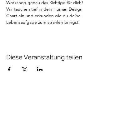
Workshop genau das Richtige für dich!

Wir tauchen tief in dein Human Design 
Chart ein und erkunden wie du deine 
Lebensaufgabe zum strahlen bringst.
Diese Veranstaltung teilen
Catia Tauriello
info@catia-tauriello.com
BlueBox Bern
Riedernstrasse 40A
3027 Bern