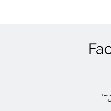
Fac
Lern
de