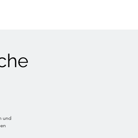
iche
n und
hen