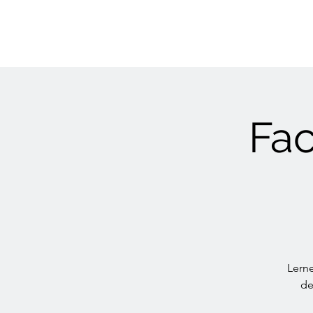
Fac
Lern
de