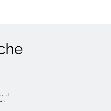
iche
n und
hen