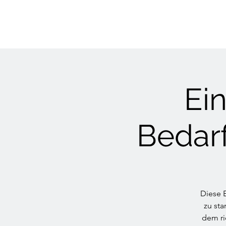
Ei
Bedarf
Diese 
zu sta
dem ri