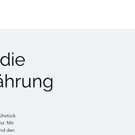
die
nährung
ühstück
st. Mit
und den