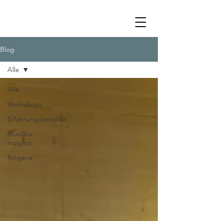
Blog
Alle
Alle
Workshops
Erfahrungsberichte
BlueBox
Insights
Ringana